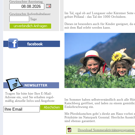
Gewünschter Anreisetag
Im Tal, egal ob auf Lungauer oder Kärntner Seite e
Gewünschte Aufenthaltsdauer
gebiet Pöllatal - das Tal der 1000 Orchideen.
Tage
Dieses ist besonders auch für Kinder geeignet, da 
mit dem Rad erlebt werden kann.
Tragen Sie bitte hier Ihre E-Mail-
Adresse ein, und Sie erhalten regel-
Im Sommer haben selbstverständlich auch alle Hü
mäßig aktuelle Infos und Angebote:
Katschberg geöffnet, und laden zu einem gemütli
Einkehrschwung ein.
Mit Pferdekutschen geht´s direkt am Haus vorbei 
Pritzhütte im Naturpark Gonntal. Herrliche Aussich
sind ebenso garantiert.
Download Sommeraktivitätenprogramm 