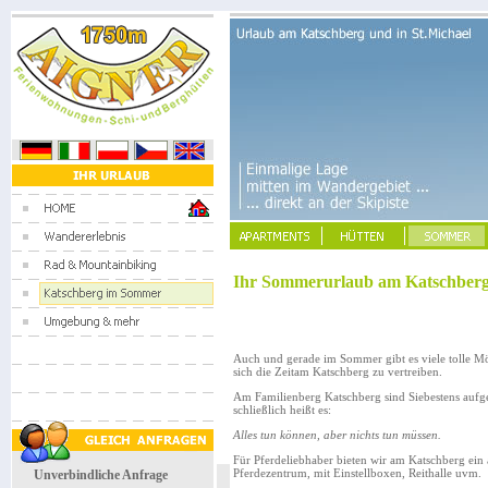
Ihr Sommerurlaub am Katschber
Auch und gerade im Sommer gibt es viele tolle Mö
sich die Zeitam Katschberg zu vertreiben.
Am Familienberg Katschberg sind Siebestens aufg
schließlich heißt es:
Alles tun können, aber nichts tun müssen.
Für Pferdeliebhaber bieten wir am Katschberg ein 
Pferdezentrum, mit Einstellboxen, Reithalle uvm.
Unverbindliche Anfrage