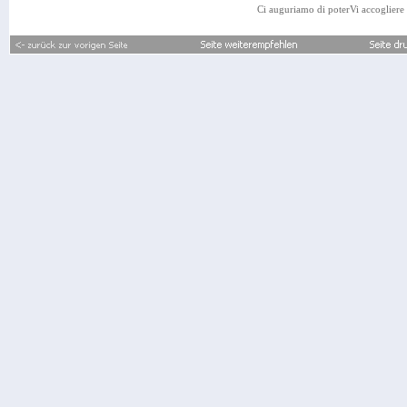
Ci auguriamo di poterVi accogl